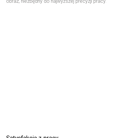
obraz, niezbędny do najwyższej precyzji pracy.
Satysfakcja z pracy