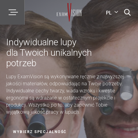
PL
Indywidualne lupy
dla Twoich unikalnych
potrzeb
Lupy ExamVision są wykonywane ręcznie z najwyższej
jakości materiałów, odpowiadając na Twoje potrzeby.
Indywidualne cechy twarzy, wada wzroku i kwestie
ergonomii są wdrażane w ostatecznym projekcie i
produkcji. Wszystko po to, aby zapewnić Tobie
wyjątkową jakość pracy w lupach.
WYBIERZ SPECJALNOŚĆ